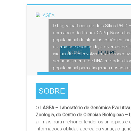
O Lagea participa de dois Sítios PELD
com apoio do Pronex CNPq. Nossa taref
populacional de algumas espécies naq
diversidade escondida, a diversidade f
HOME
EQUIPE
iniciais do desenvolvimento e conectivi
sequenciamento de DNA, métodos filoge
populacional para atingirmos nossos ob
1
SOBRE
O
LAGEA – Laboratório de Genômica Evolutiva
Zoologia, do Centro de Ciências Biológicas –
animais para melhor entender os princípios e
informações obtidas acerca da variação gen