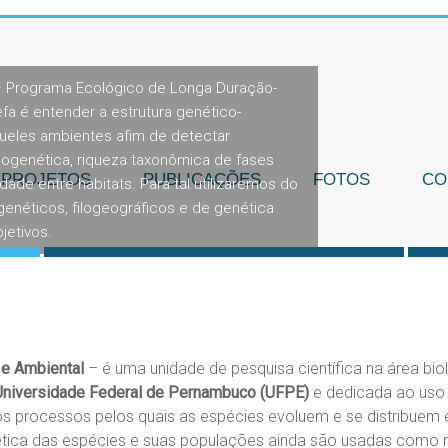
 – Programa Ecológico de Longa Duração-
a é entender a estrutura genético-
ueles ambientes afim de detectar
ilogenética, riqueza taxonômica de fases
PROJETOS
PUBLICAÇÕES
FOTOS
CO
dade entre habitats. Para tal utilizaremos do
néticos, filogeográficos e de genética
jetivos.
2
 e Ambiental
– é uma unidade de pesquisa científica na área biol
 Universidade Federal de Pernambuco (UFPE)
e dedicada ao uso
 os processos pelos quais as espécies evoluem e se distribue
ética das espécies e suas populações ainda são usadas como